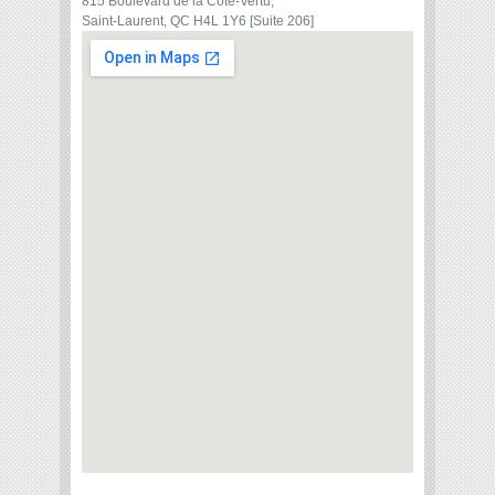
815 Boulevard de la Côte-Vertu,
Saint-Laurent, QC H4L 1Y6 [Suite 206]